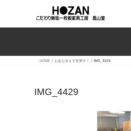
コ
ナ
ン
ビ
テ
ゲ
ン
ー
ツ
シ
へ
ョ
ス
ン
キ
に
ッ
移
HOME
お盆も休まず営業中！
IMG_4429
プ
動
IMG_4429