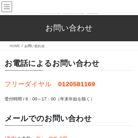
コ
ナ
ン
ビ
テ
ゲ
ン
ー
お問い合わせ
ツ
シ
へ
ョ
ス
ン
HOME
お問い合わせ
キ
に
ッ
移
プ
動
お電話によるお問い合わせ
フリーダイヤル
0120581169
受付時間 / 8：00～17：00（年末年始を除く）
メールでのお問い合わせ