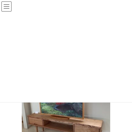
コ
ナ
ン
ビ
テ
ゲ
ン
ー
投稿
ツ
シ
へ
ョ
ス
ン
HOME
新作テレビボード
IMG_0223
キ
に
ッ
移
プ
動
IMG_0223