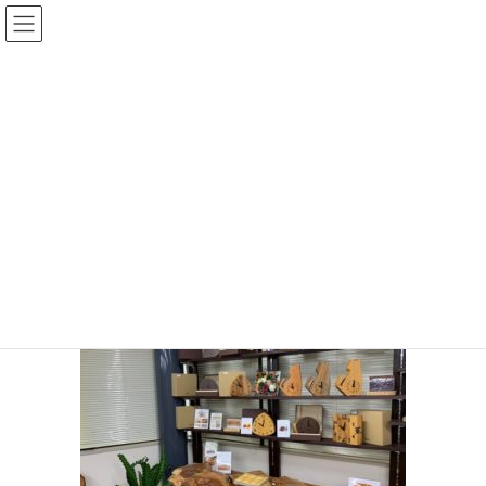
コ
ナ
ン
ビ
テ
ゲ
ン
ー
投稿
ツ
シ
へ
ョ
ス
ン
HOME
週末は山口本店 浜松店（池田陽子）営業してます！
IMG_0630
キ
に
ッ
移
プ
動
IMG_0630