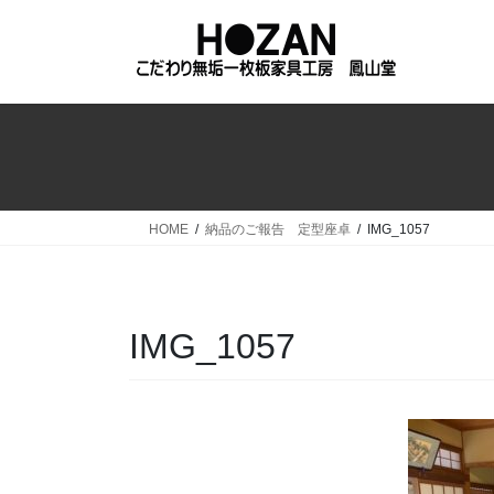
コ
ナ
ン
ビ
テ
ゲ
ン
ー
ツ
シ
へ
ョ
ス
ン
キ
に
ッ
移
HOME
納品のご報告 定型座卓
IMG_1057
プ
動
IMG_1057