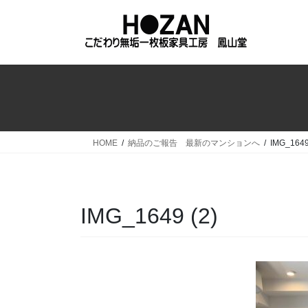
コ
ナ
ン
ビ
テ
ゲ
ン
ー
ツ
シ
へ
ョ
ス
ン
キ
に
ッ
移
HOME
納品のご報告 最新のマンションへ
IMG_1649
プ
動
IMG_1649 (2)