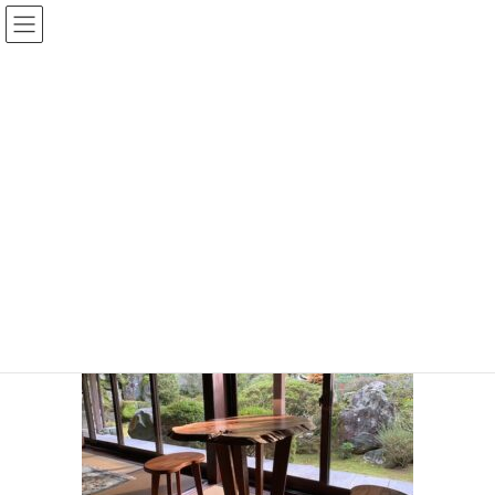
コ
ナ
ン
ビ
テ
ゲ
ン
ー
投稿
ツ
シ
へ
ョ
ス
ン
HOME
とっておきの一枚をティーテーブルに 納品のご報告
キ
に
15137568300779
ッ
移
プ
動
15137568300779