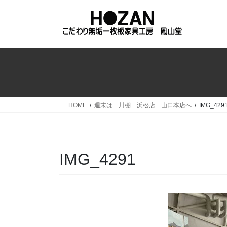
コ
ナ
ン
ビ
テ
ゲ
ン
ー
ツ
シ
へ
ョ
ス
ン
キ
に
ッ
移
HOME
週末は 川棚 浜松店 山口本店へ
IMG_429
プ
動
IMG_4291