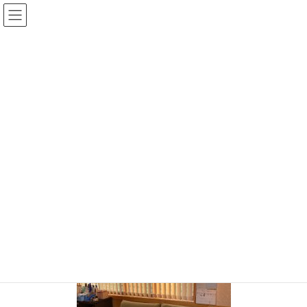
コ
ナ
ン
ビ
テ
ゲ
ン
ー
投稿
ツ
シ
へ
ョ
ス
ン
HOME
納品のご報告 Yソファ優しい色合いのファブリックで
キ
に
IMG_6751
ッ
移
プ
動
IMG_6751