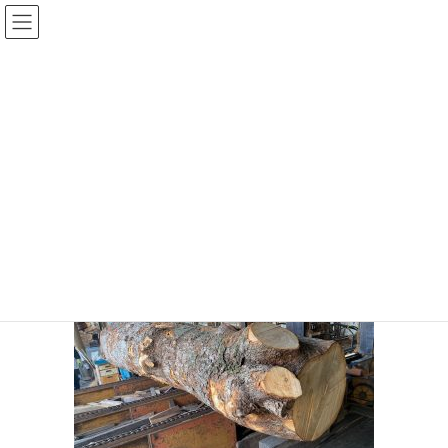
コ
ナ
ン
ビ
テ
ゲ
ン
ー
投稿
ツ
シ
へ
ョ
ス
ン
HOME
今年最初の製材は 楠 くす から
IMG_6839
キ
に
ッ
移
プ
動
IMG_6839