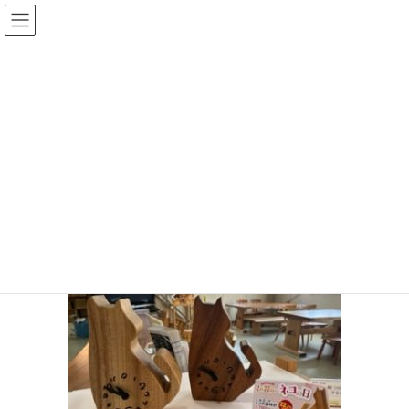
コ
ナ
ン
ビ
テ
ゲ
ン
ー
投稿
ツ
シ
へ
ョ
ス
ン
HOME
2月22日は にゃんこの日
IMG_5013
キ
に
ッ
移
プ
動
IMG_5013