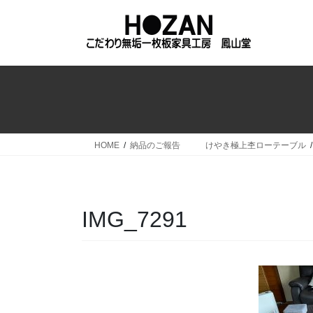
コ
ナ
ン
ビ
テ
ゲ
ン
ー
ツ
シ
へ
ョ
ス
ン
キ
に
ッ
移
HOME
納品のご報告 けやき極上杢ローテーブル
プ
動
IMG_7291