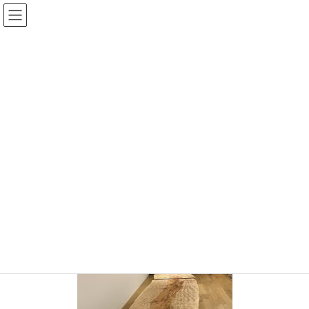
コ
ナ
ン
ビ
テ
ゲ
ン
ー
投稿
ツ
シ
へ
ョ
ス
ン
HOME
納品のご報告 栃３メートル+α
IMG_7824
キ
に
ッ
移
プ
動
IMG_7824