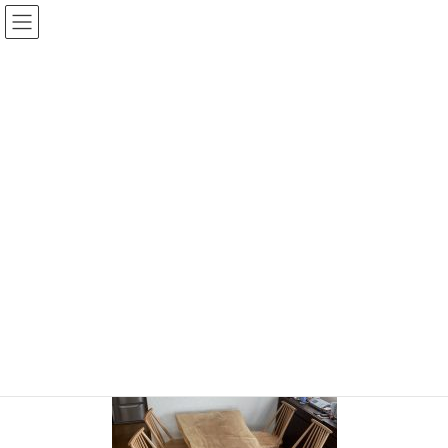
コ
ナ
ン
ビ
テ
ゲ
ン
ー
投稿
ツ
シ
へ
ョ
ス
ン
HOME
納品のご報告 美しい栃一枚板
IMG_8041
キ
に
ッ
移
プ
動
IMG_8041