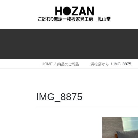
コ
ナ
ン
ビ
テ
ゲ
ン
ー
ツ
シ
へ
ョ
ス
ン
キ
に
ッ
移
HOME
納品のご報告 浜松店から
IMG_8875
プ
動
IMG_8875