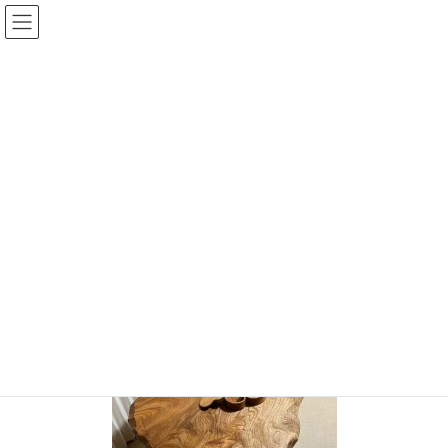
コ
ナ
ン
ビ
テ
ゲ
ン
ー
投稿
ツ
シ
へ
ョ
ス
ン
HOME
納品のご報告 ちぐまや家族の当選者の方へ
IMG_6188
キ
に
ッ
移
プ
動
IMG_6188