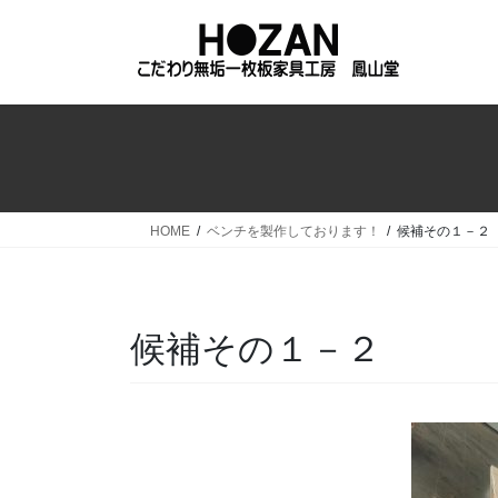
コ
ナ
ン
ビ
テ
ゲ
ン
ー
ツ
シ
へ
ョ
ス
ン
キ
に
ッ
移
HOME
ベンチを製作しております！
候補その１－２
プ
動
候補その１－２