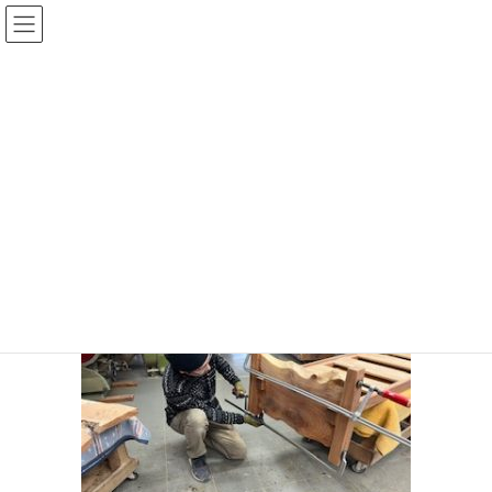
コ
ナ
ン
ビ
テ
ゲ
ン
ー
投稿
ツ
シ
へ
ョ
ス
ン
HOME
S様 ソファ製作ご報告
IMG_6796
キ
に
ッ
移
プ
動
IMG_6796