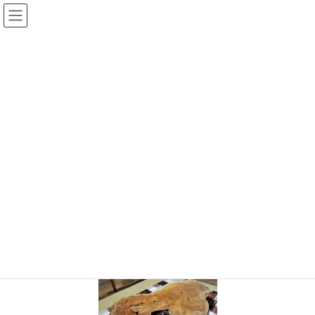
コ
ナ
ン
ビ
テ
ゲ
ン
ー
投稿
ツ
シ
へ
ョ
ス
ン
HOME
けやきブーム到来か！？
IMG20240518145958
キ
に
ッ
移
プ
動
IMG20240518145958