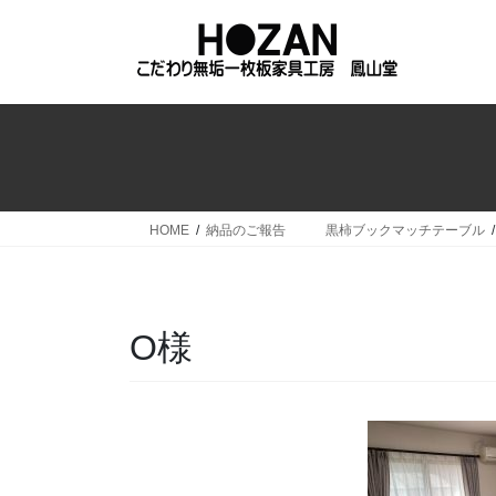
コ
ナ
ン
ビ
テ
ゲ
ン
ー
ツ
シ
へ
ョ
ス
ン
キ
に
ッ
移
HOME
納品のご報告 黒柿ブックマッチテーブル
プ
動
O様