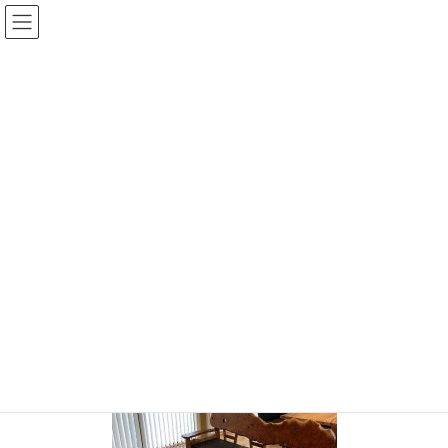
コ
ナ
ン
ビ
テ
ゲ
ン
ー
投稿
ツ
シ
へ
ョ
ス
ン
HOME
納品のご報告 欅ソファセットと楠ビッグサイズ一枚板
キ
に
IMG_1253
ッ
移
プ
動
IMG_1253