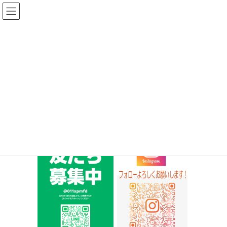
コ
ナ
ン
ビ
テ
ゲ
ン
ー
投稿
ツ
シ
へ
ョ
ス
ン
HOME
インスタフォロー ラインご登録のお願い
imagefollow
キ
に
ッ
移
プ
動
imagefollow