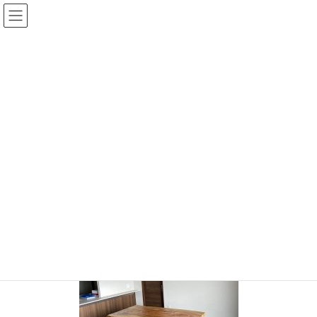
コ
ナ
ン
ビ
テ
ゲ
ン
ー
投稿
ツ
シ
へ
ョ
ス
ン
HOME
納品のご報告 新築マンションへ楠一枚板
熊本Ｈ様
キ
に
ッ
移
プ
動
熊本Ｈ様