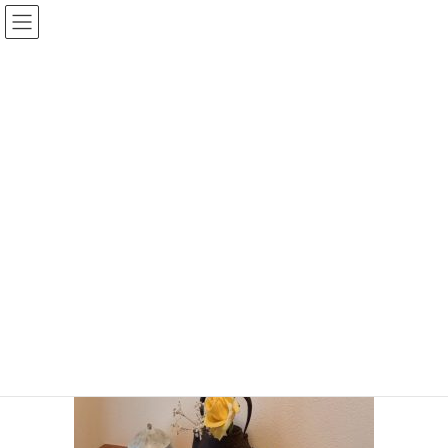
コ
ナ
ン
ビ
テ
ゲ
ン
ー
投稿
ツ
シ
へ
ョ
ス
ン
HOME
お盆期間中も 通常営業です
image
キ
に
ッ
移
プ
動
image