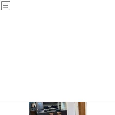
コ
ナ
ン
ビ
テ
ゲ
ン
ー
投稿
ツ
シ
へ
ョ
ス
ン
HOME
納品のご報告 浜松市Ｍ様のお宅へモンキーポッド一枚板
IMG_1819
キ
に
ッ
移
プ
動
IMG_1819