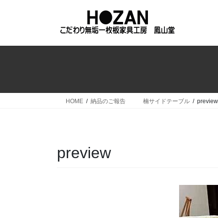
コ
ナ
ン
ビ
テ
ゲ
ン
ー
ツ
シ
へ
ョ
ス
ン
キ
に
ッ
移
HOME
納品のご報告 楠サイドテーブル
preview
プ
動
preview