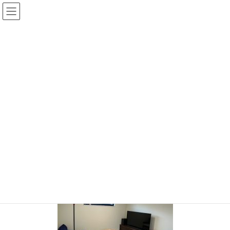
コ
ナ
ン
ビ
テ
ゲ
ン
ー
投稿
ツ
シ
へ
ョ
ス
ン
HOME
納品のご報告 さくら一枚板
IMG_9602
キ
に
ッ
移
プ
動
IMG_9602