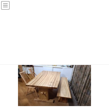
コ
ナ
ン
ビ
テ
ゲ
ン
ー
投稿
ツ
シ
へ
ョ
ス
ン
HOME
納品のご報告 くす一枚板
IMG20250920083939
キ
に
ッ
移
プ
動
IMG20250920083939