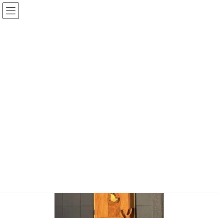
コ
ナ
ン
ビ
テ
ゲ
ン
ー
投稿
ツ
シ
へ
ョ
ス
ン
HOME
明けましておめでとうございます
けやき扉
キ
に
ッ
移
プ
動
けやき扉