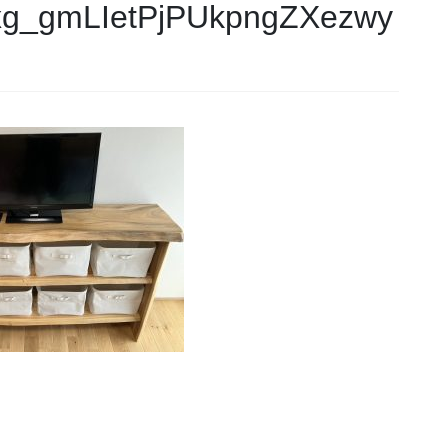
g_gmLIetPjPUkpngZXezwy