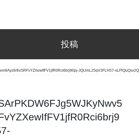
投稿
Ayz6r6vSRFvYZXewIfFV1jfR0Rci6brj90pj-JQUmL25qV3FLH57-sLPlQuQsv2Q
lSArPKDW6FJg5WJKyNwv5
vYZXewIfFV1jfR0Rci6brj9
7-