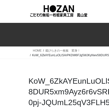
コ
ナ
ン
ビ
テ
ゲ
ン
ー
ツ
シ
へ
ョ
ス
ン
キ
に
ッ
移
HOME
蔵びらきの一枚板 変身！
プ
動
KoW_6ZkAYEunLuOLlSArPKDW6FJg5WJKyNwv58DUR5xm9
KoW_6ZkAYEunLuOL
8DUR5xm9Ayz6r6vSRF
0pj-JQUmL25qV3FLH5