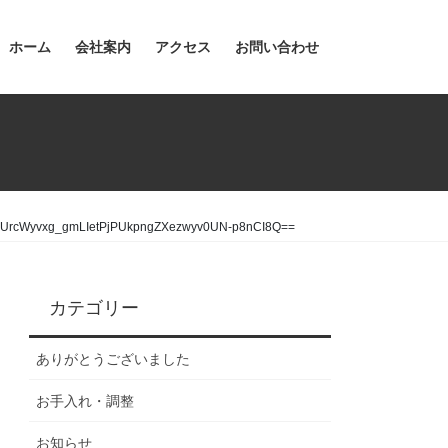
ホーム
会社案内
アクセス
お問い合わせ
UrcWyvxg_gmLIetPjPUkpngZXezwyv0UN-p8nCI8Q==
カテゴリー
ありがとうございました
お手入れ・調整
お知らせ