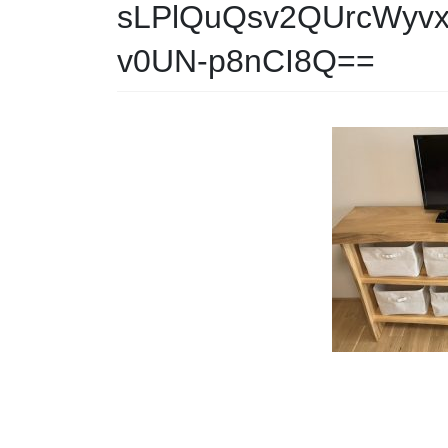
sLPlQuQsv2QUrcWyvx
v0UN-p8nCI8Q==