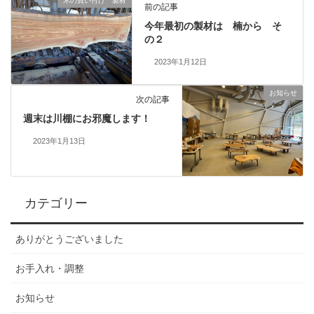
木の買い付け 製材
前の記事
今年最初の製材は 楠から そ
の２
2023年1月12日
お知らせ
次の記事
週末は川棚にお邪魔します！
2023年1月13日
カテゴリー
ありがとうございました
お手入れ・調整
お知らせ