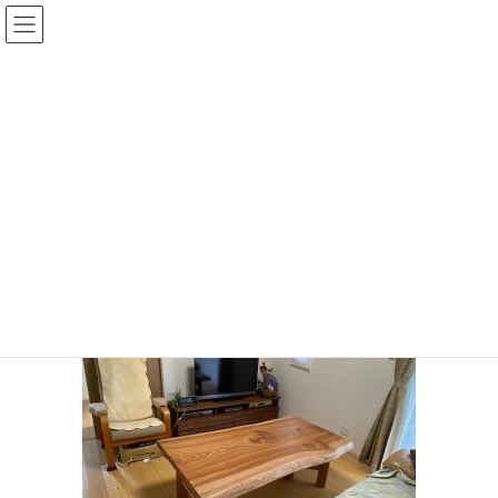
コ
ナ
ン
ビ
テ
ゲ
ン
ー
投稿
ツ
シ
へ
ョ
ス
ン
HOME
納品のご報告 宇部市Ｋ様のお宅へけやきテーブル
Ｋ様
キ
に
ッ
移
プ
動
Ｋ様