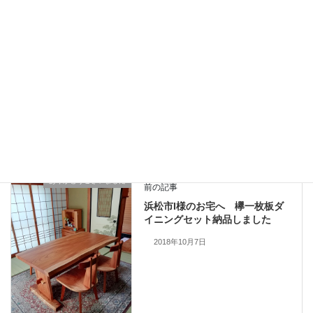
納品のご報告 楠一枚板と人気チェア７２５
2026年6月19日
ありがとうございました
、
納品しました
カテゴリー
一枚板、ダイニングテーブル、静岡、名古屋、浜松、磐
タグ
ありがとうございました
前の記事
浜松市I様のお宅へ 欅一枚板ダ
イニングセット納品しました
2018年10月7日