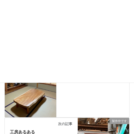
ありがとうございました
、
納品しました
カテゴリー
一枚板、ダイニングテーブル、静岡、名古屋、浜松、磐
タグ
ありがとうございました
前の記事
週末は 諫早 浜松 山口本店
にて・・・。
2019年5月11日
製作中です
次の記事
工房あるある