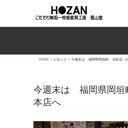
コ
ナ
ン
ビ
テ
ゲ
ン
ー
ツ
シ
へ
ョ
ス
ン
キ
に
ッ
移
HOME
お知らせ
今週末は 福岡県岡垣町 浜松店（
プ
動
今週末は 福岡県岡垣
本店へ