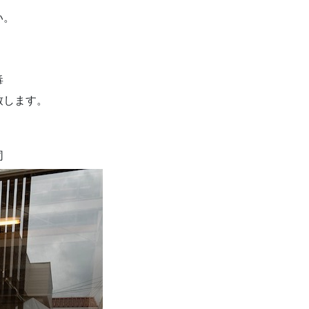
い。
毒
致します。
同