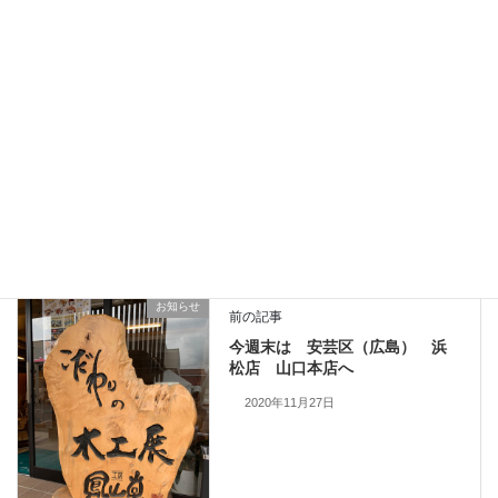
2026年6月26日
納品のご報告 楠一枚板と人気チェア７２５
2026年6月19日
ありがとうございました
、
納品しました
カテゴリー
一枚板、ダイニングテーブル、静岡、名古屋、浜松、磐
タグ
お知らせ
前の記事
今週末は 安芸区（広島） 浜
松店 山口本店へ
2020年11月27日