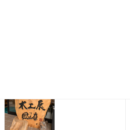
納品のご報告 楠一枚板と人気チェア７２５
2026年6月19日
ありがとうございました
、
納品しました
カテゴリー
一枚板、ダイニングテーブル、静岡、名古屋、浜松、磐
タグ
お知らせ
前の記事
週末は 飯塚 浜松店 山口本
店へ
2021年2月12日