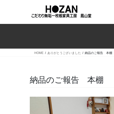
コ
ナ
ン
ビ
テ
ゲ
ン
ー
ツ
シ
へ
ョ
ス
ン
キ
に
ッ
移
HOME
ありがとうございました
納品のご報告 本棚
プ
動
納品のご報告 本棚