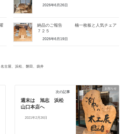
2026年6月26日
曜
納品のご報告 楠一枚板と人気チェア
７２５
2026年6月19日
た
、名古屋、浜松、磐田、袋井
お知らせ
次の記事
週末は 旭志 浜松
山口本店へ
2021年2月26日