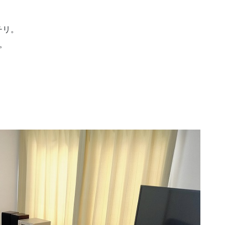
チリ。
。