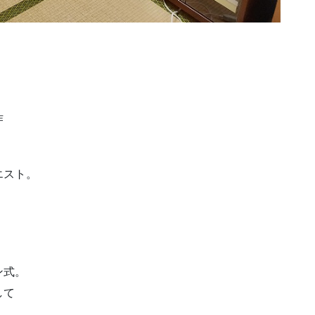
作
エスト。
ン式。
して