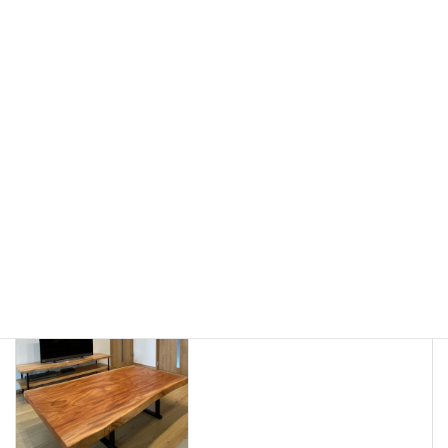
納品のご報告 楠一枚板と人気チェア７２５
2026年6月19日
ありがとうございました
、
納品しました
カテゴリー
一枚板、ダイニングテーブル、静岡、名古屋、浜松、磐
タグ
ありがとうございました
前の記事
本日の納品 けやきローテーブ
ル他
2021年6月27日