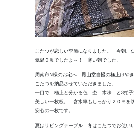
こたつが恋しい季節になりました。 今朝、
気温０度でしたよ～！ 寒い朝でした。
周南市N様のお宅へ 鳳山堂自慢の極上けや
こたつを納品させていただきました。
一目で 極上と分かる色 杢 木味 と3拍子
美しい一枚板。 含水率もしっかり２０％を
安心の一枚です。
夏はリビングテーブル 冬はこたつでお使い