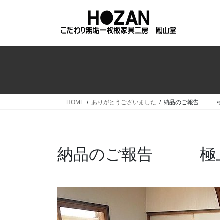
コ
ナ
ン
ビ
テ
ゲ
ン
ー
ツ
シ
へ
ョ
ス
ン
キ
に
ッ
移
HOME
ありがとうございました
納品のご報告 極
プ
動
納品のご報告 極上