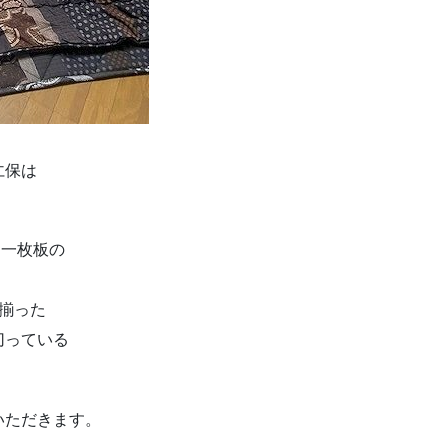
仁保は
き一枚板の
揃った
切っている
いただきます。