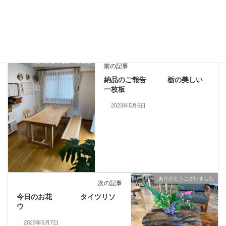
sofa
、
ありがとうございました
、
ご注文・オーダー品
カテゴリー
、
ソファ・椅子
、
納品しました
一枚板、ダイニングテーブル、静岡、名古屋、浜松、磐
タグ
ありがとうございました
前の記事
納品のご報告 栃の美しい
一枚板
2023年5月6日
ありがとうございました
次の記事
今日のお花 タイツリソ
ウ
2023年5月7日