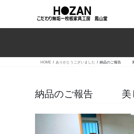
コ
ナ
ン
ビ
テ
ゲ
ン
ー
ツ
シ
へ
ョ
ス
ン
キ
に
ッ
移
HOME
ありがとうございました
納品のご報告 美
プ
動
納品のご報告 美し