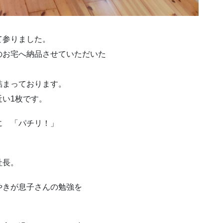
て参りました。
のお宅へ納品させていただいた
詰まっております。
い1枚です。
に 「パチリ！」
社長。
きが息子さんの勉強を