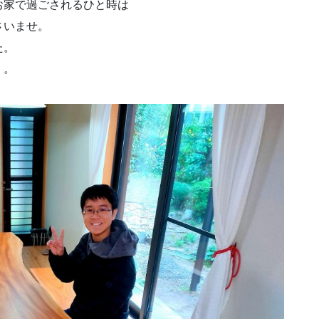
家で過ごされるひと時は
さいませ。
た。
・。