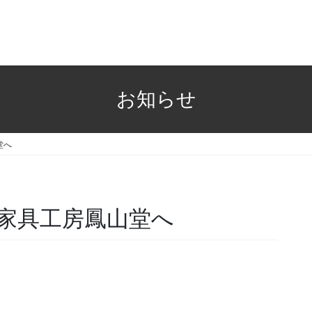
お知らせ
山堂へ
板家具工房鳳山堂へ