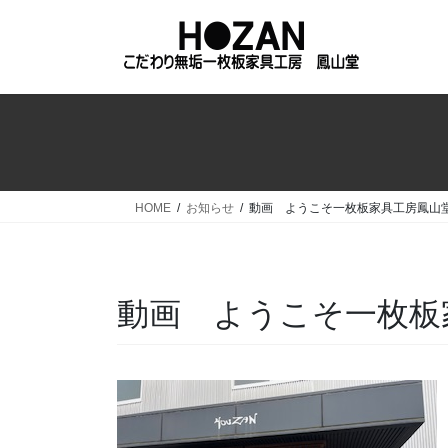
コ
ナ
ン
ビ
テ
ゲ
ン
ー
ツ
シ
へ
ョ
ス
ン
キ
に
ッ
移
HOME
お知らせ
動画 ようこそ一枚板家具工房鳳
プ
動
動画 ようこそ一枚