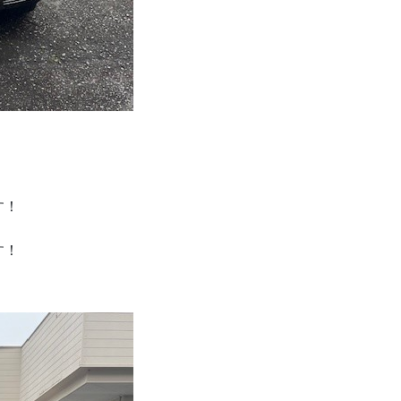
！
。
す！
す！