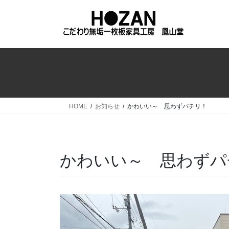
コ
ナ
ン
ビ
テ
ゲ
ン
ー
ツ
シ
へ
ョ
ス
ン
キ
に
ッ
移
HOME
お知らせ
かわいい～ 思わずパチリ！
プ
動
かわいい～ 思わずパ