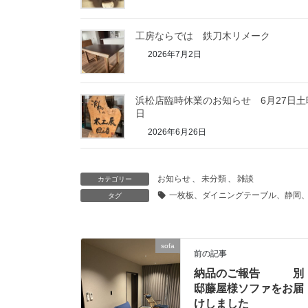
工房ならでは 鉄刀木リメーク
2026年7月2日
浜松店臨時休業のお知らせ 6月27日土
日
2026年6月26日
お知らせ
、
未分類
、
雑談
カテゴリー
一枚板、ダイニングテーブル、静岡
タグ
sofa
前の記事
納品のご報告 別
邸藤屋様ソファをお届
けしました