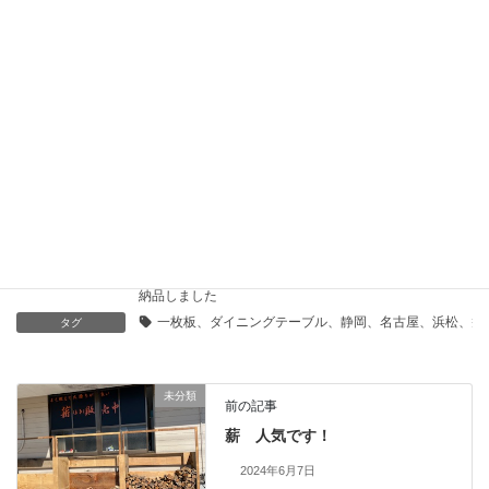
浜松店臨時休業のお知らせ 6月27日土曜日
2026年6月26日
納品のご報告 楠一枚板と人気チェア７２５
2026年6月19日
sofa
、
ありがとうございました
、
ソファ・椅子
、
カテゴリー
納品しました
一枚板、ダイニングテーブル、静岡、名古屋、浜松、磐
タグ
未分類
前の記事
薪 人気です！
2024年6月7日