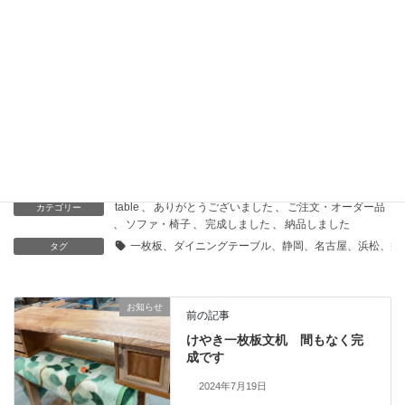
浜松店臨時休業のお知らせ 6月27日土曜日
2026年6月26日
納品のご報告 楠一枚板と人気チェア７２５
2026年6月19日
table
、
ありがとうございました
、
ご注文・オーダー品
カテゴリー
、
ソファ・椅子
、
完成しました
、
納品しました
一枚板、ダイニングテーブル、静岡、名古屋、浜松、磐
タグ
お知らせ
前の記事
けやき一枚板文机 間もなく完
成です
2024年7月19日