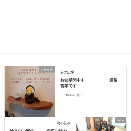
納品のご報告 楠一枚板と人気チェア７２５
2026年6月19日
table
、
ありがとうございました
、
お知らせ
、
カテゴリー
納品しました
一枚板、ダイニングテーブル、静岡、名古屋、浜松、磐
タグ
お知らせ
前の記事
お盆期間中も 通常
営業です
2024年8月8日
table
次の記事