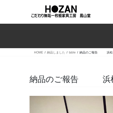
コ
ナ
ン
ビ
テ
ゲ
ン
ー
ツ
シ
へ
ョ
ス
ン
キ
に
ッ
移
HOME
納品しました
table
納品のご報告 浜松
プ
動
納品のご報告 浜