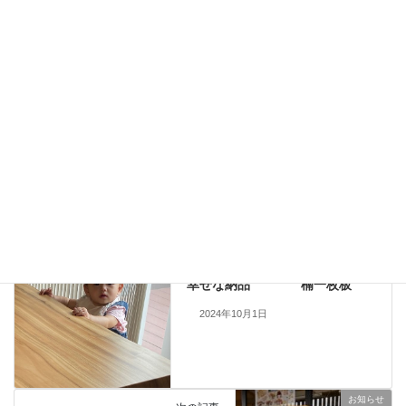
納品のご報告 楠一枚板と人気チェア７２５
2026年6月19日
table
、
ありがとうございました
、
お知らせ
、
カテゴリー
納品しました
一枚板、ダイニングテーブル、静岡、名古屋、浜松、磐
タグ
table
前の記事
幸せな納品 楠一枚板
2024年10月1日
お知らせ