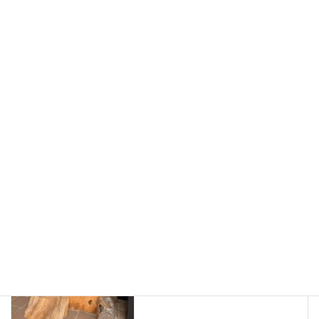
納品のご報告 楠一枚板と人気チェア７２５
2026年6月19日
table
、
ありがとうございました
、
お知らせ
、
カテゴリー
納品しました
一枚板、ダイニングテーブル、静岡、名古屋、浜松、磐
タグ
お知らせ
前の記事
週末は安芸区民文化センター
山口本店 浜松店へ
2024年11月1日